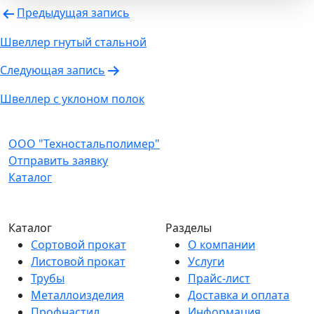
Навигация
Предыдущая запись
по
Швеллер гнутый стальной
записям
Следующая запись
Швеллер с уклоном полок
ООО "Техностальполимер"
Отправить заявку
Каталог
Каталог
Разделы
Сортовой прокат
О компании
Листовой прокат
Услуги
Трубы
Прайс-лист
Металлоизделия
Доставка и оплата
Профнастил
Информация