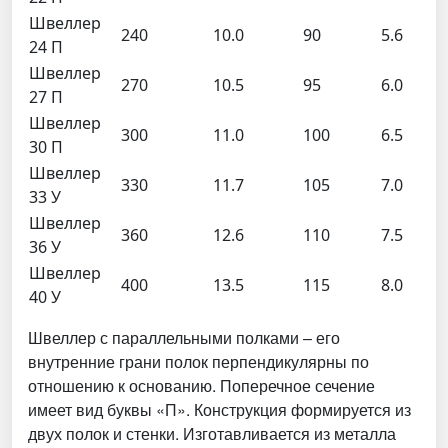
Швеллер
240
10.0
90
5.6
24 П
Швеллер
270
10.5
95
6.0
27 П
Швеллер
300
11.0
100
6.5
30 П
Швеллер
330
11.7
105
7.0
33 У
Швеллер
360
12.6
110
7.5
36 У
Швеллер
400
13.5
115
8.0
40 У
Швеллер с параллельными полками – его
внутренние грани полок перпендикулярны по
отношению к основанию. Поперечное сечение
имеет вид буквы «П». Конструкция формируется из
двух полок и стенки. Изготавливается из металла