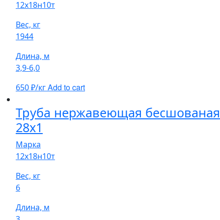
12х18н10т
Вес, кг
1944
Длина, м
3,9-6,0
Add to cart
650
₽/кг
Труба нержавеющая бесшованая
28х1
Марка
12х18н10т
Вес, кг
6
Длина, м
3