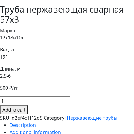
Труба нержавеющая сварная
57х3
Марка
12х18н10т
Вес, кг
191
Длина, м
2,5-6
500
₽/кг
Труба
нержавеющая
Add to cart
сварная
SKU:
d2ef4c1f12d5
Category:
Нержавеющие трубы
57х3
Description
quantity
Additional information