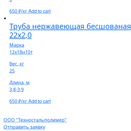
Add to cart
650
₽/кг
Труба нержавеющая бесшованая
22х2,0
Марка
12х18н10т
Вес, кг
25
Длина, м
3,8-3,9
Add to cart
650
₽/кг
ООО "Техностальполимер"
Отправить заявку