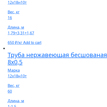
12х18н10т
Вес, кг
16
Длина, м
1,79+3,31+1,67
Add to cart
650
₽/кг
Труба нержавеющая бесшованая
8х0,5
Марка
12х18н10т
Вес, кг
60
Длина, м
1-1,5