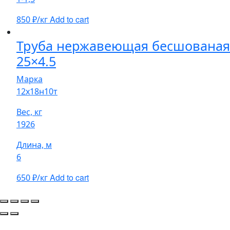
Add to cart
850
₽/кг
Труба нержавеющая бесшованая
25×4.5
Марка
12х18н10т
Вес, кг
1926
Длина, м
6
Add to cart
650
₽/кг