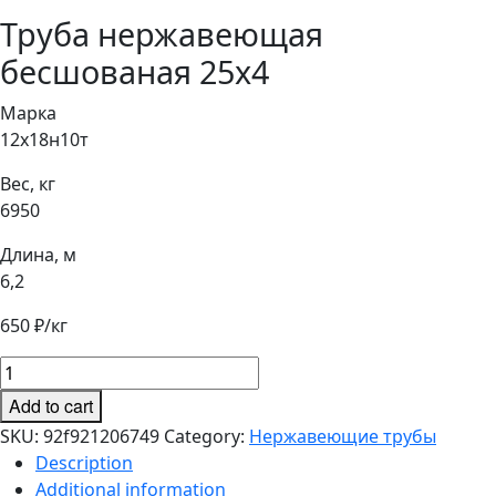
Труба нержавеющая
бесшованая 25х4
Марка
12х18н10т
Вес, кг
6950
Длина, м
6,2
650
₽/кг
Труба
нержавеющая
Add to cart
бесшованая
SKU:
92f921206749
Category:
Нержавеющие трубы
25х4
Description
quantity
Additional information