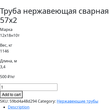
Труба нержавеющая сварная
57х2
Марка
12х18н10т
Вес, кг
1146
Длина, м
3,4
500
₽/кг
Труба
нержавеющая
Add to cart
сварная
SKU:
59bd4a48d294
Category:
Нержавеющие трубы
57х2
Description
quantity