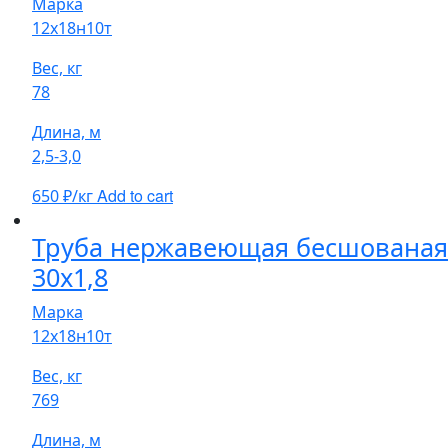
Марка
12х18н10т
Вес, кг
78
Длина, м
2,5-3,0
Add to cart
650
₽/кг
Труба нержавеющая бесшованая
30х1,8
Марка
12х18н10т
Вес, кг
769
Длина, м