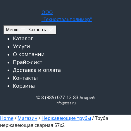
Перейти
к
ООО
содержимому
"Техностальполимер"
Меню
Закрыть
Каталог
Услуги
О компании
Прайс-лист
Доставка и оплата
Контакты
Корзина
8 (985) 077-12-83
Андрей
info@txss.ru
Home
/
Магазин
/
Нержавеющие трубы
/ Труба
нержавеющая сварная 57х2