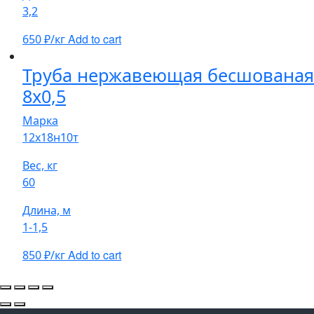
3,2
Add to cart
650
₽/кг
Труба нержавеющая бесшованая
8х0,5
Марка
12х18н10т
Вес, кг
60
Длина, м
1-1,5
Add to cart
850
₽/кг