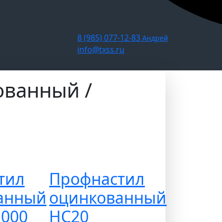
8 (985) 077-12-83
Андрей
info@txss.ru
ованный /
тил
Профнастил
анный
оцинкованный
1000
НС20