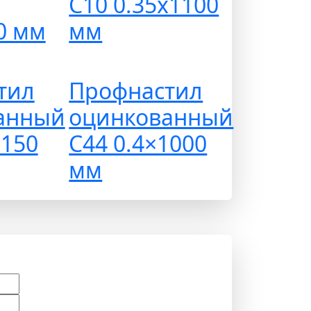
С10 0.35х1100
0 мм
мм
тил
Профнастил
анный
оцинкованный
1150
С44 0.4×1000
мм