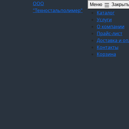
Перейти
ООО
Меню
Закрыт
к
"Техностальполимер"
Каталог
содержимому
Услуги
О компании
Прайс-лист
Доставка и оп
Контакты
Корзина