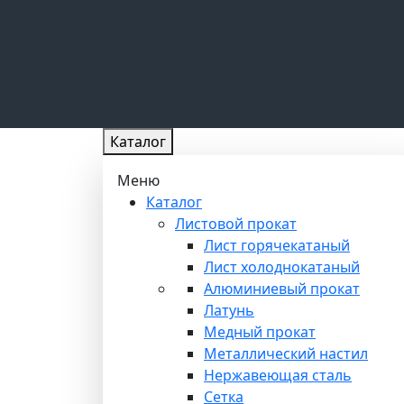
Каталог
Меню
Каталог
Листовой прокат
Лист горячекатаный
Лист холоднокатаный
Алюминиевый прокат
Латунь
Медный прокат
Металлический настил
Нержавеющая сталь
Сетка