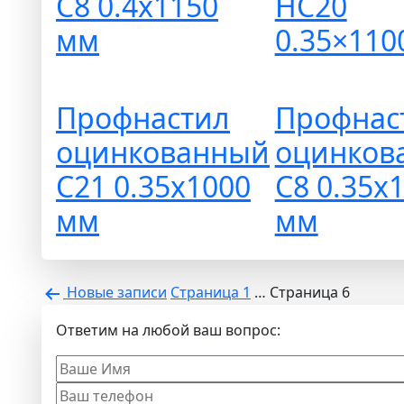
С8 0.4х1150
НС20
мм
0.35×110
Профнастил
Профнас
оцинкованный
оцинков
С21 0.35х1000
С8 0.35х
мм
мм
Пагинация
Новые
записи
Страница 1
…
Страница 6
записей
Ответим на любой ваш вопрос: