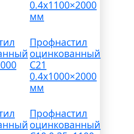
0.4х1100×2000
мм
тил
Профнастил
анный
оцинкованный
1000
С21
0.4х1000×2000
мм
тил
Профнастил
анный
оцинкованный