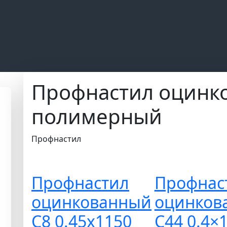
Профнастил оцинк
полимерный
Профнастил
Профнастил
Профнас
оцинкованный
оцинков
С8 0.45х1150
С44 0.4×