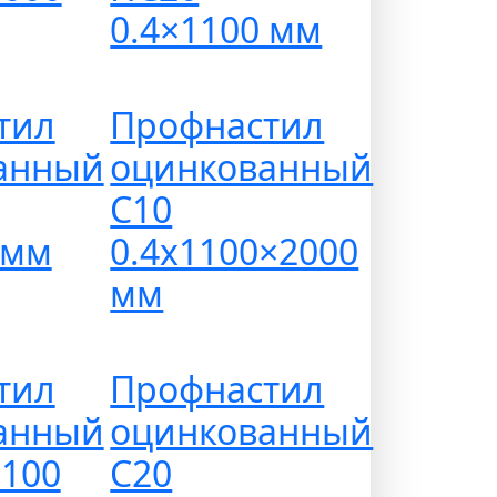
0.4×1100 мм
тил
Профнастил
анный
оцинкованный
С10
 мм
0.4х1100×2000
мм
тил
Профнастил
анный
оцинкованный
1100
С20