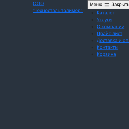
Перейти
ООО
Меню
Закрыт
к
"Техностальполимер"
Каталог
содержимому
Услуги
О компании
Прайс-лист
Доставка и оп
Контакты
Корзина