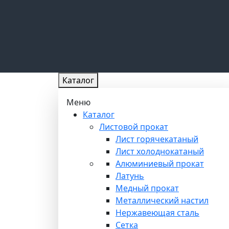
Каталог
Меню
Каталог
Листовой прокат
Лист горячекатаный
Лист холоднокатаный
Алюминиевый прокат
Латунь
Медный прокат
Металлический настил
Нержавеющая сталь
Сетка