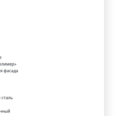
е
олимер»
ля фасада
 сталь
нный