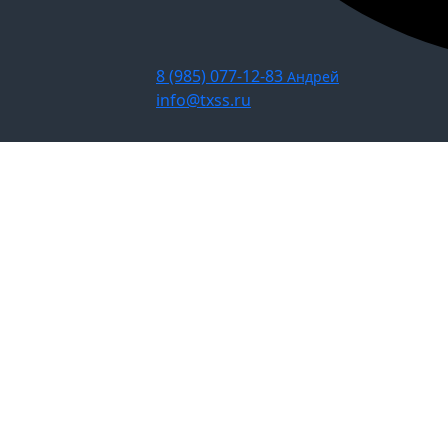
8 (985) 077-12-83
Андрей
info@txss.ru