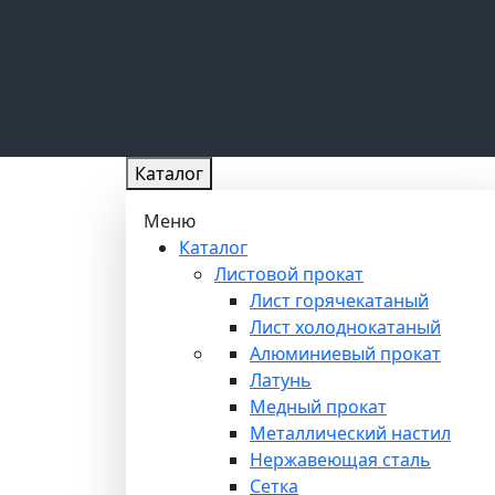
Каталог
Меню
Каталог
Листовой прокат
Лист горячекатаный
Лист холоднокатаный
Алюминиевый прокат
Латунь
Медный прокат
Металлический настил
Нержавеющая сталь
Сетка