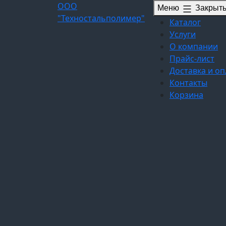
Перейти
ООО
Меню
Закрыт
к
"Техностальполимер"
Каталог
содержимому
Услуги
О компании
Прайс-лист
Доставка и оп
Контакты
Корзина