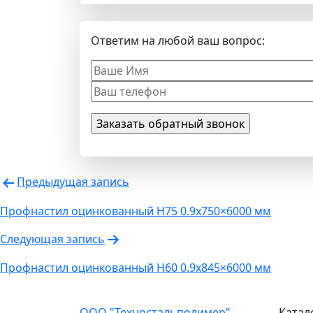
Ответим на любой ваш вопрос:
Навигация
Предыдущая запись
по
Профнастил оцинкованный Н75 0.9х750×6000 мм
записям
Следующая запись
Профнастил оцинкованный Н60 0.9х845×6000 мм
ООО "Техностальполимер"
Катал