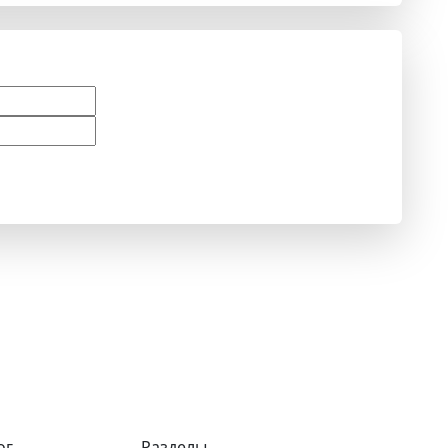
ог
Разделы