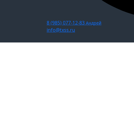
8 (985) 077-12-83
Андрей
info@txss.ru