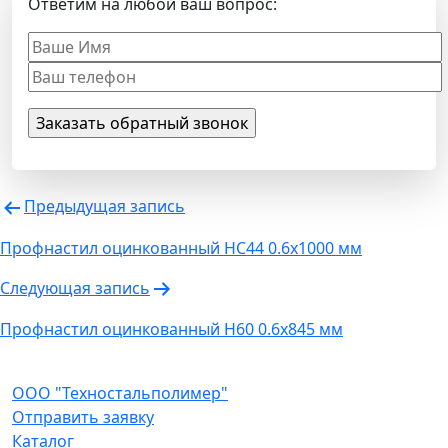
Ответим на любой ваш вопрос:
Навигация
Предыдущая запись
по
Профнастил оцинкованный НС44 0.6х1000 мм
записям
Следующая запись
Профнастил оцинкованный Н60 0.6х845 мм
ООО "Техностальполимер"
Отправить заявку
Каталог