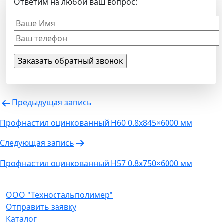
Ответим на любой ваш вопрос:
Навигация
Предыдущая запись
по
Профнастил оцинкованный Н60 0.8х845×6000 мм
записям
Следующая запись
Профнастил оцинкованный Н57 0.8х750×6000 мм
ООО "Техностальполимер"
Отправить заявку
Каталог