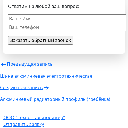
Ответим на любой ваш вопрос:
Навигация
Предыдущая запись
по
Шина алюминиевая электротехническая
записям
Следующая запись
Алюминиевый радиаторный профиль (гребёнка)
ООО "Техностальполимер"
Отправить заявку