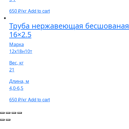
Add to cart
650
₽/кг
Труба нержавеющая бесшованая
16×2.5
Марка
12х18н10т
Вес, кг
21
Длина, м
4,0-6,5
Add to cart
650
₽/кг