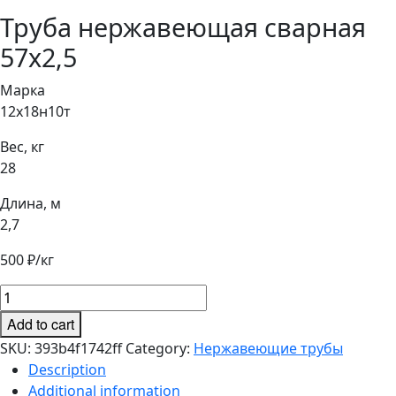
Труба нержавеющая сварная
57х2,5
Марка
12х18н10т
Вес, кг
28
Длина, м
2,7
500
₽/кг
Труба
нержавеющая
Add to cart
сварная
SKU:
393b4f1742ff
Category:
Нержавеющие трубы
57х2,5
Description
quantity
Additional information