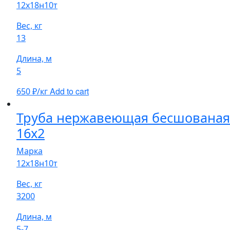
12х18н10т
Вес, кг
13
Длина, м
5
Add to cart
650
₽/кг
Труба нержавеющая бесшованая
16х2
Марка
12х18н10т
Вес, кг
3200
Длина, м
5-7