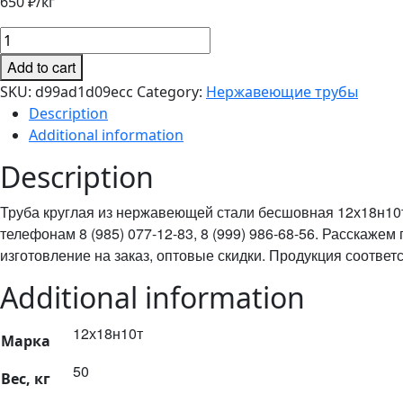
650
₽/кг
Труба
нержавеющая
Add to cart
бесшованая
SKU:
d99ad1d09ecc
Category:
Нержавеющие трубы
42х4.5
Description
quantity
Additional information
Description
Труба круглая из нержавеющей стали бесшовная 12х18н10т,
телефонам 8 (985) 077-12-83, 8 (999) 986-68-56. Расскаж
изготовление на заказ, оптовые скидки. Продукция соотве
Additional information
12х18н10т
Марка
50
Вес, кг