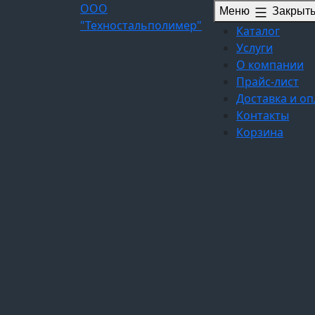
Перейти
ООО
Меню
Закрыт
к
"Техностальполимер"
Каталог
содержимому
Услуги
О компании
Прайс-лист
Доставка и оп
Контакты
Корзина