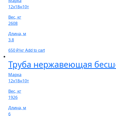
Марка
12х18н10т
Вес, кг
2608
Длина, м
3.8
Add to cart
650
₽/кг
Труба нержавеющая бесшо
Марка
12х18н10т
Вес, кг
1926
Длина, м
6