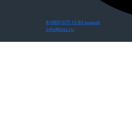
8 (985) 077-12-83
Андрей
info@txss.ru