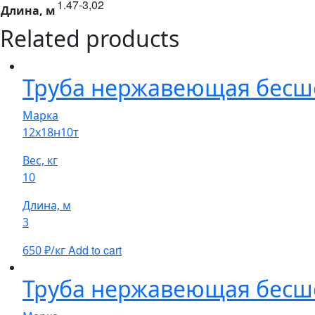
1.47-3,02
Длина, м
Related products
Труба нержавеющая бесш
Марка
12х18н10т
Вес, кг
10
Длина, м
3
Add to cart
650
₽/кг
Труба нержавеющая бесшо