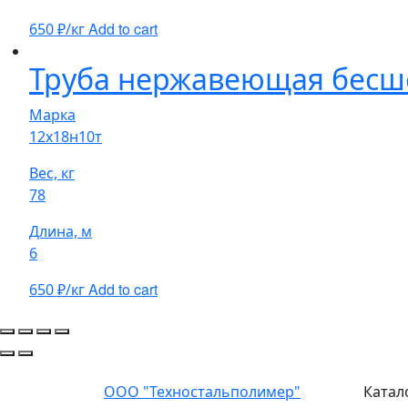
Add to cart
650
₽/кг
Труба нержавеющая бесш
Марка
12х18н10т
Вес, кг
78
Длина, м
6
Add to cart
650
₽/кг
ООО "Техностальполимер"
Катал